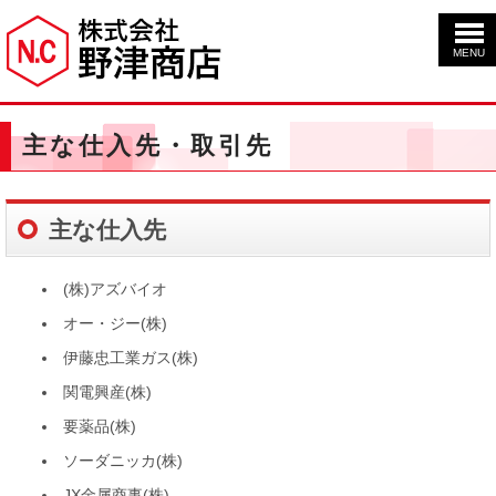
MENU
主な仕入先・取引先
主な仕入先
(株)アズバイオ
オー・ジー(株)
伊藤忠工業ガス(株)
関電興産(株)
要薬品(株)
ソーダニッカ(株)
JX金属商事(株)